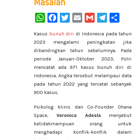
Masalah
WhatsApp
Facebook
Twitter
Email
Gmail
Telegr
Sha
Kasus
bunuh diri
di Indonesia pada tahun
2023 mengalami peningkatan jika
dibandingkan tahun sebelumnya. Pada
periode Januari-Oktober 2023, Polri
mencatat ada 971 kasus bunuh diri di
Indonesia. Angka tersebut melampaui data
pada tahun 2022 yang tercatat sebanyak
900 kasus.
Psikolog klinis dan Co-Founder Ohana
Space,
Veronica Adesla
menyebut
ketidakmampuan orang untuk
menghadapi konflik-konflik dalam