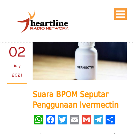
02
July
2021
Suara BPOM Seputar
Penggunaan Ivermectin
WhatsApp
Facebook
Twitter
Email
Gmail
Telegr
Sha