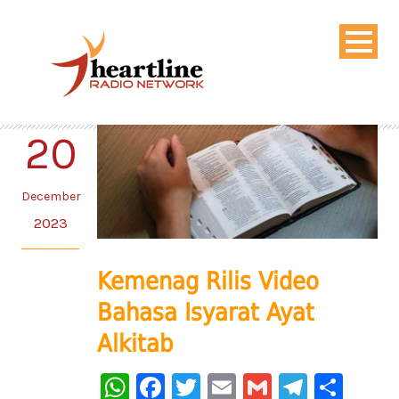
20
December
2023
Kemenag Rilis Video
Bahasa Isyarat Ayat
Alkitab
WhatsApp
Facebook
Twitter
Email
Gmail
Telegr
Sha