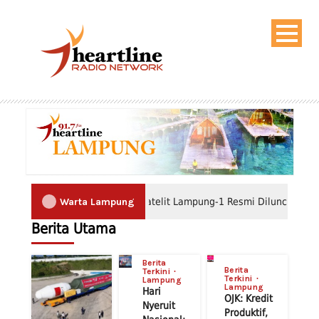
Warta Lampung
Lampung Menembus Langit: Satelit Lampung-1 Resmi Diluncurkan dar
Berita Utama
Berita
Berita
Terkini
Terkini
Lampung
Lampung
Hari
OJK: Kredit
Nyeruit
Produktif,