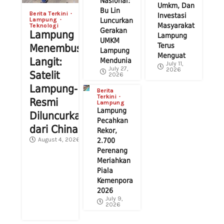
Nasional:
Umkm, Dan
Bu Lin
Berita Terkini
Investasi
Lampung
Luncurkan
Masyarakat
Teknologi
Gerakan
Lampung
Lampung
UMKM
Terus
Menembus
Lampung
Menguat
Langit:
Mendunia
July 11,
July 27,
2026
Satelit
2026
Lampung-1
Berita
Terkini
Resmi
Lampung
Lampung
Diluncurkan
Pecahkan
dari China
Rekor,
August 4, 2026
2.700
Perenang
Meriahkan
Piala
Kemenpora
2026
July 9,
2026