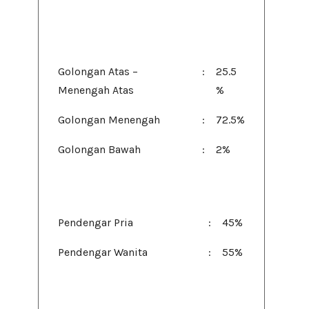
Strata Sosial Ekonomi
Pendengar
Golongan Atas –
:
25.5
Menengah Atas
%
Golongan Menengah
:
72.5%
Golongan Bawah
:
2%
Berdasarkan Jenis Kelamin
Pendengar Pria
:
45%
Pendengar Wanita
:
55%
Berdasarkan Musik