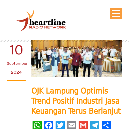
10
September
2024
OJK Lampung Optimis
Trend Positif Industri Jasa
Keuangan Terus Berlanjut
WhatsApp
Facebook
Twitter
Email
Gmail
Telegr
Sha