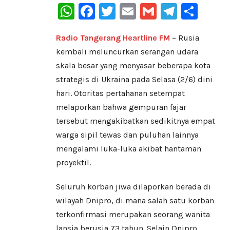
WhatsApp
Facebook
Twitter
Email
Gmail
Telegr
Sha
Radio Tangerang Heartline FM
– Rusia
kembali meluncurkan serangan udara
skala besar yang menyasar beberapa kota
strategis di Ukraina pada Selasa (2/6) dini
hari. Otoritas pertahanan setempat
melaporkan bahwa gempuran fajar
tersebut mengakibatkan sedikitnya empat
warga sipil tewas dan puluhan lainnya
mengalami luka-luka akibat hantaman
proyektil.
Seluruh korban jiwa dilaporkan berada di
wilayah Dnipro, di mana salah satu korban
terkonfirmasi merupakan seorang wanita
lansia berusia 73 tahun. Selain Dnipro,