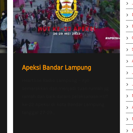
Apeksi Bandar Lampung
Heartline Radio Lampung – Ayo
semarakkan dan menjadi tuan rumah yg
ramah dan baik dalam pelaksanaan HUT
ke-22 Apeksi di kota Bandar Lampung
tanggal 27-29...