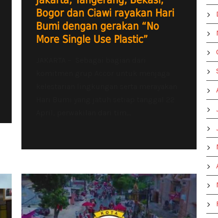
Jakarta, Tangerang, Bekasi,
Bogor dan Ciawi rayakan Hari
Bumi dengan gerakan “No
More Single Use Plastic”
JAKARTA – Sebagai bagian dari
komitmen grup Accor untuk menjaga
kelestarian lingkungan serta merayakan
Hari Bumi yang jatuh setiap tanggal 22
April, perwakilan dari tim...