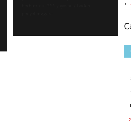
berhimpun 388 yayasan / badan
penyelenggara...
C