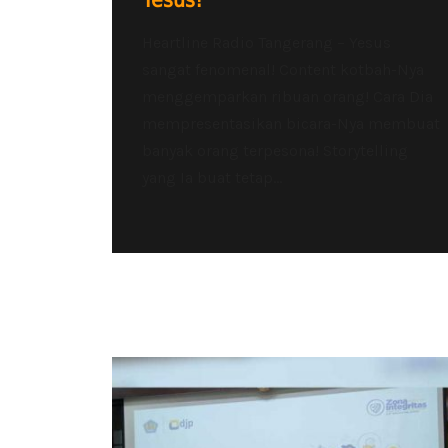
Yesus!
Heartline Radio Tangerang – Yesus
sangat fenomenal! Content kotbah-Nya
menggemparkan ribuan orang! Cara Dia
mempresentasikan bicara-Nya membuat
banyak orang terpesona! Storytelling
yang Ia buat tetap...