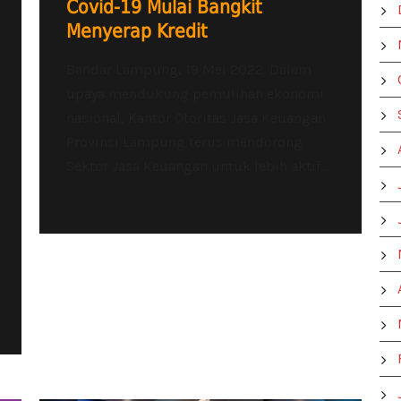
Covid-19 Mulai Bangkit
Menyerap Kredit
Bandar Lampung, 19 Mei 2022. Dalam
upaya mendukung pemulihan ekonomi
nasional, Kantor Otoritas Jasa Keuangan
Provinsi Lampung terus mendorong
Sektor Jasa Keuangan untuk lebih aktif...