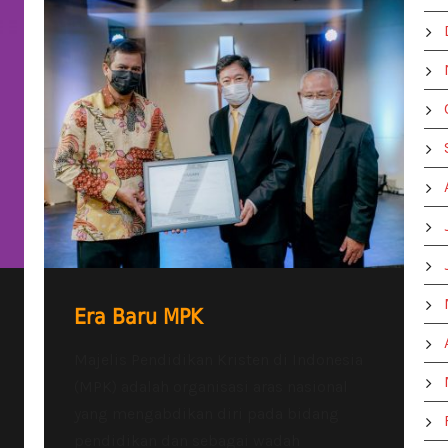
Era Baru MPK
Majelis Pendidikan Kristen di Indonesia
(MPK) adalah organisasi aras nasional
yang mengabdikan diri pada bidang
pendidikan dan sebagai wadah