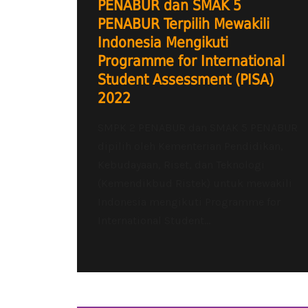
PENABUR dan SMAK 5
PENABUR Terpilih Mewakili
Indonesia Mengikuti
Programme for International
Student Assessment (PISA)
2022
SMPK 2 PENABUR dan SMAK 5 PENABUR
dipilih oleh Kementerian Pendidikan,
Kebudayaan, Riset, dan Teknologi
(Kemendikbud Ristek) untuk mewakili
Indonesia mengikuti Programme for
International Student...