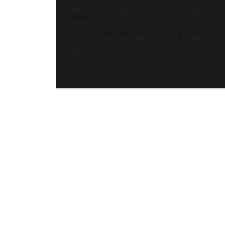
tamunya dengan harga spesial, Fame
Hotel Gading Serpong kembali
mempersembahkan sajian unik nan
spesial yang dapat...