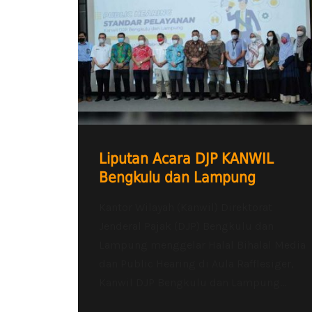
Liputan Acara DJP KANWIL
Bengkulu dan Lampung
Kantor Wilayah (Kanwil) Direktorat
Jenderal Pajak (DJP) Bengkulu dan
Lampung menggelar Halal Bihalal Media
dan Public Hearing di Aula Rafflesiger,
Kanwil DJP Bengkulu dan Lampung...