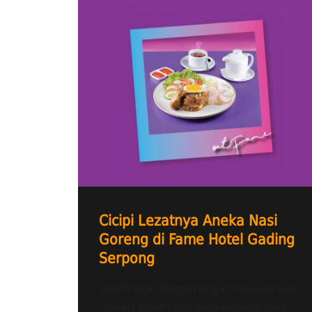
Cicipi Lezatnya Aneka Nasi
Goreng di Fame Hotel Gading
Serpong
Masih terus bersemangat menawarkan
inovasi kreatif dan memanjakan para