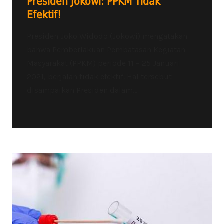
Presiden Jokowi: PPKM Tidak
Efektif!
Presiden Joko Widodo (Jokowi) mengatakan
bahwa Pemberlakuan Pembatasan Kegiatan
Masyarakat (PPKM) periode 11 – 25 Januari
2021, berjalan tidak efektif. Hal tersebut
disampaikan Presiden dalam...