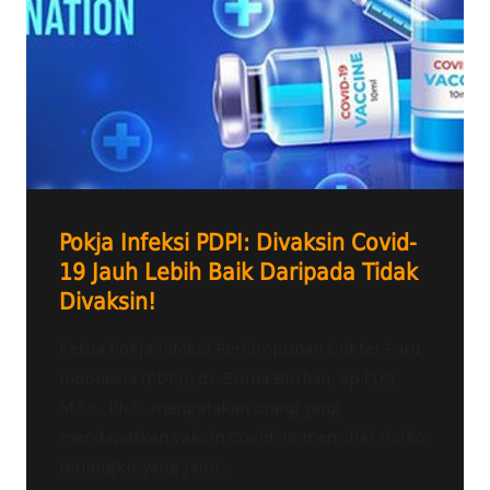
Pokja Infeksi PDPI: Divaksin Covid-
19 Jauh Lebih Baik Daripada Tidak
Divaksin!
Ketua Pokja Infeksi Perhimpunan Dokter Paru
Indonesia (PDPI), dr. Erlina Burhan, Sp.P(K),
M.Sc., Ph.D. mengatakan orang yang
mendapatkan vaksin Covid-19 memiliki risiko
terjangkit yang jauh...