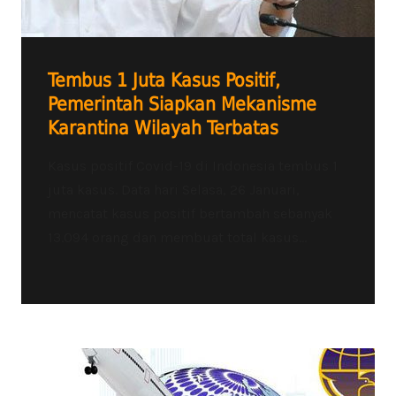
Tembus 1 Juta Kasus Positif,
Pemerintah Siapkan Mekanisme
Karantina Wilayah Terbatas
Kasus positif Covid-19 di Indonesia tembus 1
juta kasus. Data hari Selasa, 26 Januari,
mencatat kasus positif bertambah sebanyak
13.094 orang dan membuat total kasus...