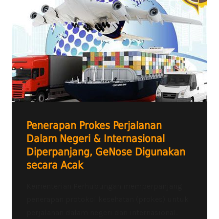
Penerapan Prokes Perjalanan
Dalam Negeri & Internasional
Diperpanjang, GeNose Digunakan
secara Acak
Kementerian Perhubungan memperpanjang
penerapan protokol kesehatan (prokes) untuk
perjalanan dalam negeri dan internasional.