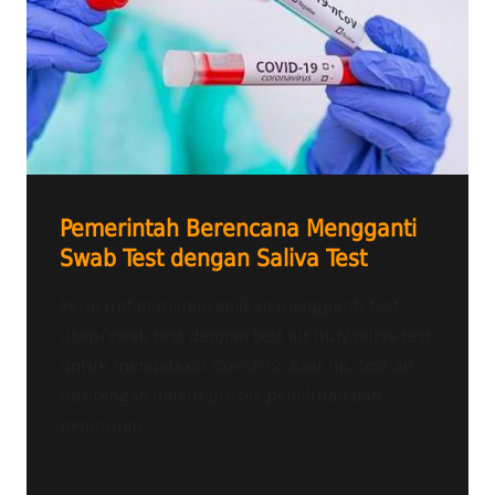
Pemerintah Berencana Mengganti
Swab Test dengan Saliva Test
Pemerintah merencanakan mengganti test
usap/swab test dengan test air liur/saliva test
untuk mendeteksi Covid-19. Saat ini, test air
liur tengah dalam proses penelitian dan
pengujian....