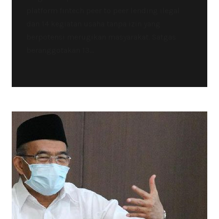
platform fintech peer to peer lending ilegal
dan 14 kegiatan usaha tanpa izin yang
berpotensi merugikan masyarakat. Satgas
beranggotakan 13...