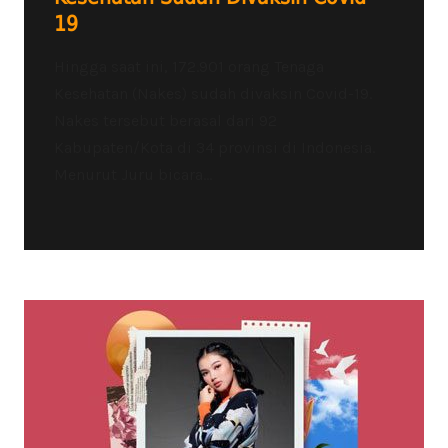
19
Hingga saat ini, 172.901 orang Tenaga
Kesehatan (Nakes) sudah divaksin Covid-19.
Nakes tersebut berasal dari 92
Kabupaten/Kota di 34 provinsi di Indonesia.
Menurut Juru bicara...