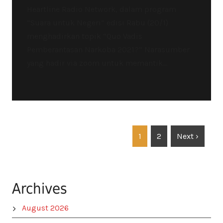
Heartline Radio Network, dalam program
“Suara untuk Negeri” edisi Rabu (20/1)
menghadirkan topik “Quo Vadis
Pemberantasan Narkoba 2021?” Narasumber
yang hadir via zoom untuk memantik...
1
2
Next ›
Archives
August 2026