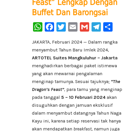
Feast” Lengkap Dengan
Buffet Dan Barongsai
WhatsApp
Facebook
Twitter
Email
Gmail
Telegr
Sha
JAKARTA, Februari 2024 — Dalam rangka
menyambut Tahun Baru Imlek 2024,
ARTOTEL Suites Mangkuluhur – Jakarta
menghadirkan berbagai paket istimewa
yang akan mewarnai pengalaman
menginap tamunya. Sesuai tajuknya;
“The
Dragon’s Feast”
, para tamu yang menginap
pada tanggal
5 – 10 Februari 2024
akan
disuguhkan dengan jamuan eksklusif
dalam menyambut datangnya Tahun Naga
Kayu ini, karena setiap reservasi tak hanya
akan mendapatkan
breakfast
, namun juga