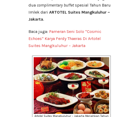
dua
complimentary
buffet
spesial Tahun Baru
Imlek dari
ARTOTEL Suites Mangkuluhur –
Jakarta
.
Baca juga:
Pameran Seni Solo “Cosmic
Echoes” Karya Ferdy Thaeras Di Artotel
Suites Mangkuluhur – Jakarta
Artotel Suites Mangkuluhur – Jakarta Meriahkan Tahun