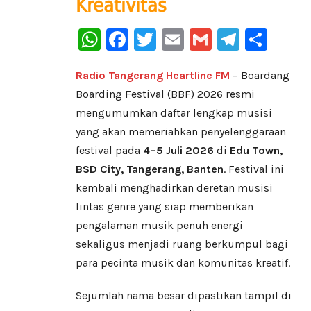
Kreativitas
WhatsApp
Facebook
Twitter
Email
Gmail
Telegr
Sha
Radio Tangerang Heartline FM
– Boardang
Boarding Festival (BBF) 2026 resmi
mengumumkan daftar lengkap musisi
yang akan memeriahkan penyelenggaraan
festival pada
4–5 Juli 2026
di
Edu Town,
BSD City, Tangerang, Banten
. Festival ini
kembali menghadirkan deretan musisi
lintas genre yang siap memberikan
pengalaman musik penuh energi
sekaligus menjadi ruang berkumpul bagi
para pecinta musik dan komunitas kreatif.
Sejumlah nama besar dipastikan tampil di