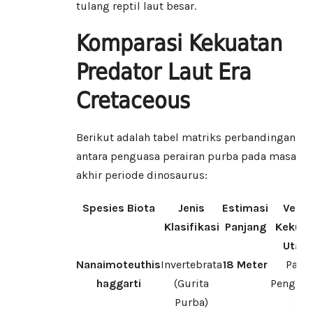
tulang reptil laut besar.
Komparasi Kekuatan
Predator Laut Era
Cretaceous
Berikut adalah tabel matriks perbandingan
antara penguasa perairan purba pada masa
akhir periode dinosaurus:
Spesies Biota
Jenis
Estimasi
Vekto
Klasifikasi
Panjang
Kekuat
Utam
Nanaimoteuthis
Invertebrata
18 Meter
Paru
haggarti
(Gurita
Penghan
Purba)
&