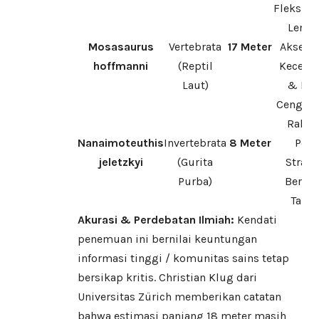
Fleksibil
Lenga
Mosasaurus
Vertebrata
17 Meter
Akseler
hoffmanni
(Reptil
Kecepa
Laut)
& Day
Cengke
Rahan
Nanaimoteuthis
Invertebrata
8 Meter
Pola
jeletzkyi
(Gurita
Strate
Purba)
Berbu
Takti
Akurasi & Perdebatan Ilmiah:
Kendati
penemuan ini bernilai keuntungan
informasi tinggi / komunitas sains tetap
bersikap kritis. Christian Klug dari
Universitas Zürich memberikan catatan
bahwa estimasi panjang 18 meter masih