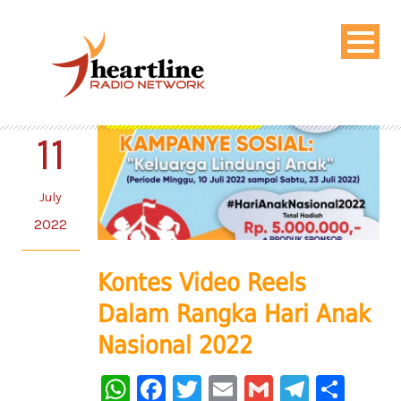
11
July
2022
Kontes Video Reels
Dalam Rangka Hari Anak
Nasional 2022
WhatsApp
Facebook
Twitter
Email
Gmail
Telegr
Sha