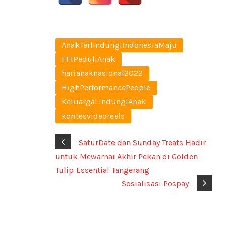
AnakTerlindungiIndonesiaMaju
FFIPeduliAnak
harianaknasional2022
HighPerformancePeople
KeluargaLindungiAnak
kontesvideoreels
SaturDate dan Sunday Treats Hadir
untuk Mewarnai Akhir Pekan di Golden
Tulip Essential Tangerang
Sosialisasi Pospay