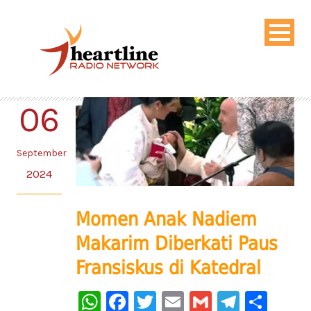
06
September
2024
Momen Anak Nadiem
Makarim Diberkati Paus
Fransiskus di Katedral
WhatsApp
Facebook
Twitter
Email
Gmail
Telegr
Sha