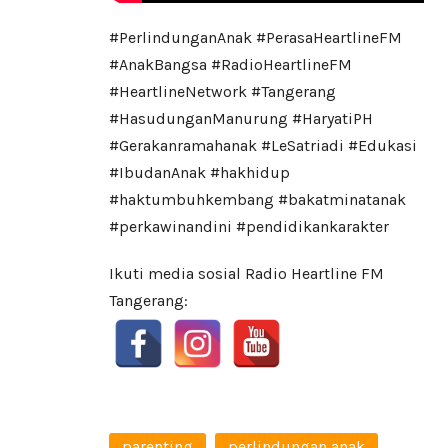
#PerlindunganAnak #PerasaHeartlineFM
#AnakBangsa #RadioHeartlineFM
#HeartlineNetwork #Tangerang
#HasudunganManurung #HaryatiPH
#Gerakanramahanak #LeSatriadi #Edukasi
#IbudanAnak #hakhidup
#haktumbuhkembang #bakatminatanak
#perkawinandini #pendidikankarakter
Ikuti media sosial Radio Heartline FM
Tangerang:
parenting
perlindungan anak