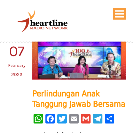
07
February
2023
Perlindungan Anak
Tanggung Jawab Bersama
WhatsApp
Facebook
Twitter
Email
Gmail
Telegr
Sha