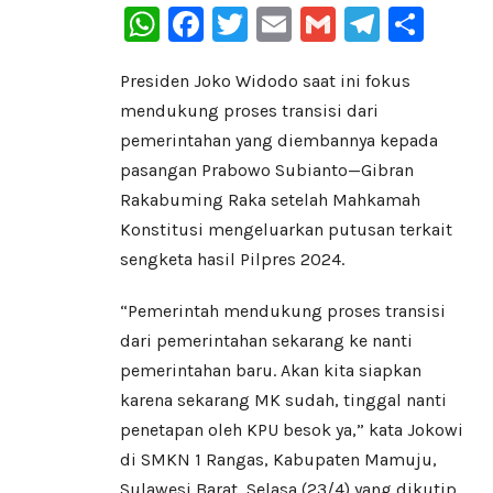
WhatsApp
Facebook
Twitter
Email
Gmail
Telegr
Sha
Presiden Joko Widodo saat ini fokus
mendukung proses transisi dari
pemerintahan yang diembannya kepada
pasangan Prabowo Subianto—Gibran
Rakabuming Raka setelah Mahkamah
Konstitusi mengeluarkan putusan terkait
sengketa hasil Pilpres 2024.
“Pemerintah mendukung proses transisi
dari pemerintahan sekarang ke nanti
pemerintahan baru. Akan kita siapkan
karena sekarang MK sudah, tinggal nanti
penetapan oleh KPU besok ya,” kata Jokowi
di SMKN 1 Rangas, Kabupaten Mamuju,
Sulawesi Barat, Selasa (23/4) yang dikutip