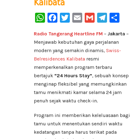
Kalibata
WhatsApp
Facebook
Twitter
Email
Gmail
Telegr
Sha
Radio Tangerang Heartline FM
–
Jakarta
–
Menjawab kebutuhan gaya perjalanan
modern yang semakin dinamis,
Swiss-
Belresidences Kalibata
resmi
memperkenalkan program terbaru
bertajuk
“24 Hours Stay”
, sebuah konsep
menginap fleksibel yang memungkinkan
tamu menikmati kamar selama 24 jam
penuh sejak waktu check-in.
Program ini memberikan keleluasaan bagi
tamu untuk menentukan sendiri waktu
kedatangan tanpa harus terikat pada