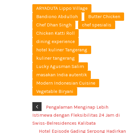
ARYADUTA Lippo Village
Bandiono Abdulloh
Butter Chicken
Chef Dhan Singh
chef spesialis
Chicken Katti Roll
dining experience
hotel kuliner Tangerang
kuliner tangerang
Lucky Agusman Salim
masakan India autentik
Modern Indonesian Cuisine
Vegetable Biryani
Pengalaman Menginap Lebih
Istimewa dengan Fleksibilitas 24 Jam di
Swiss-Belresidences Kalibata
Hotel Episode Gading Serpong Hadirkan