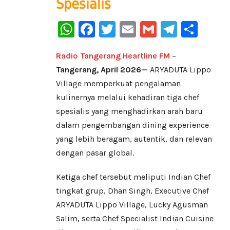
Spesialis
WhatsApp
Facebook
Twitter
Email
Gmail
Telegr
Sha
Radio Tangerang Heartline FM
–
Tangerang, April 2026—
ARYADUTA Lippo
Village memperkuat pengalaman
kulinernya melalui kehadiran tiga chef
spesialis yang menghadirkan arah baru
dalam pengembangan dining experience
yang lebih beragam, autentik, dan relevan
dengan pasar global.
Ketiga chef tersebut meliputi Indian Chef
tingkat grup, Dhan Singh, Executive Chef
ARYADUTA Lippo Village, Lucky Agusman
Salim, serta Chef Specialist Indian Cuisine