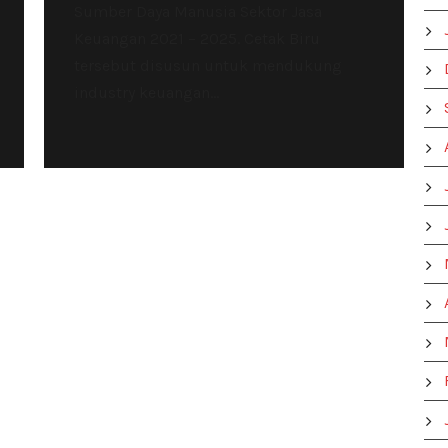
Sumber Daya Manusia Sektor Jasa
Keuangan 2021 – 2025. Cetak Biru
tersebut disusun untuk mendukung
industry keuangan...