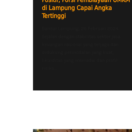
Positif, Porsi Pembiayaan UMKM
di Lampung Capai Angka
Tertinggi
Bandar Lampung, 28 Februari 2024.
Sejalan dengan stabilitas sektor jasa
keuangan nasional yang terjaga dan
didukung permodalan yang kuat,
likuiditas yang memadai dan profil
risiko...