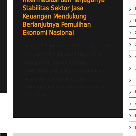
Intermediasi dan Terjaganya
Stabilitas Sektor Jasa
Keuangan Mendukung
Berlanjutnya Pemulihan
Ekonomi Nasional
Jakarta, 5 September 2022. Otoritas Jasa
Keuangan menilai stabilitas sistem
keuangan terjaga dan kinerja
intermediasi lembaga jasa keuangan
melanjutkan perbaikan, yang
berkontribusi terhadap berlanjutnya
pemulihan...