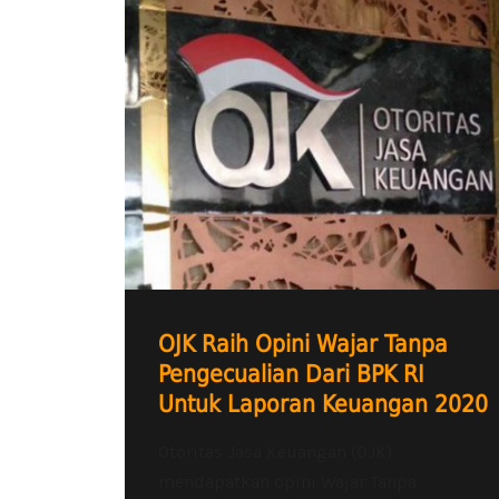
OJK Raih Opini Wajar Tanpa
Pengecualian Dari BPK RI
Untuk Laporan Keuangan 2020
Otoritas Jasa Keuangan (OJK)
mendapatkan opini Wajar Tanpa