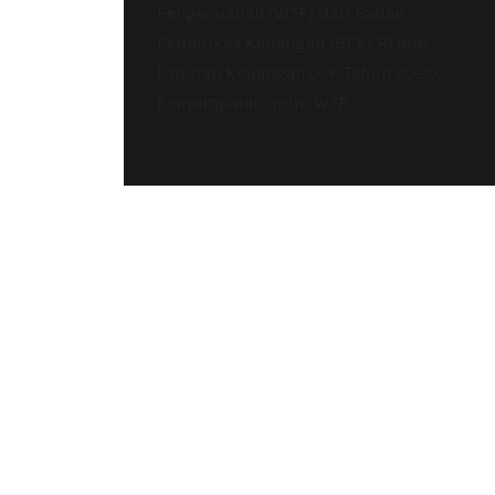
Pengecualian (WTP) dari Badan
Pemeriksa Keuangan (BPK) RI atas
Laporan Keuangan OJK Tahun 2020.
Penyampaian opini WTP...