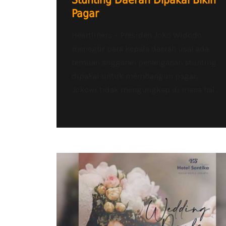
Stunting Daerah Dipakai Bikin
Pagar
Heartliners – Presiden Joko Widodo
menegur para kepala daerah usai ada
temuan anggaran penanganan stunting
dipakai untuk membangun pagar.
Jokowi tidak mengungkap di mana hal...