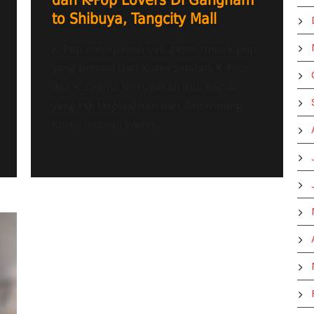
dan K-Pop Lovers Di Gangnam
to Shibuya, Tangcity Mall
K-Pop merupakan sub genre musik pop
yang berasal dari Korea Selatan, K-Pop
dan K-Drama merupakan dua bagian
yang tak terpisahkan dari Gelombang
Korea (Korean Wave)...