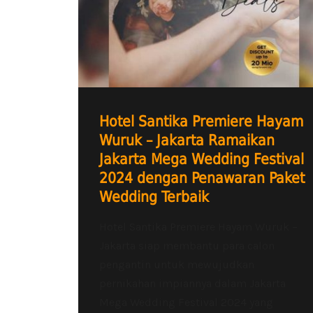
Hotel Santika Premiere Hayam
Wuruk – Jakarta Ramaikan
Jakarta Mega Wedding Festival
2024 dengan Penawaran Paket
Wedding Terbaik
Hotel Santika Premiere Hayam Wuruk –
Jakarta siap membantu para calon
pengantin untuk mewujudkan
pernikahan impiannya dalam Jakarta
Mega Wedding Festival 2024 yang