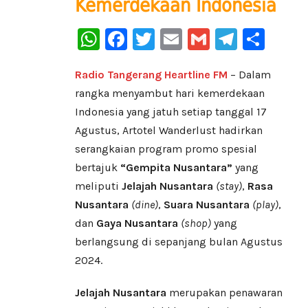
Kemerdekaan Indonesia
WhatsApp
Facebook
Twitter
Email
Gmail
Telegr
Sha
Radio Tangerang Heartline FM
– Dalam
rangka menyambut hari kemerdekaan
Indonesia yang jatuh setiap tanggal 17
Agustus, Artotel Wanderlust hadirkan
serangkaian program promo spesial
bertajuk
“Gempita Nusantara”
yang
meliputi
Jelajah Nusantara
(stay)
,
Rasa
Nusantara
(dine)
,
Suara Nusantara
(play)
,
dan
Gaya Nusantara
(shop)
yang
berlangsung di sepanjang bulan Agustus
2024.
Jelajah Nusantara
merupakan penawaran