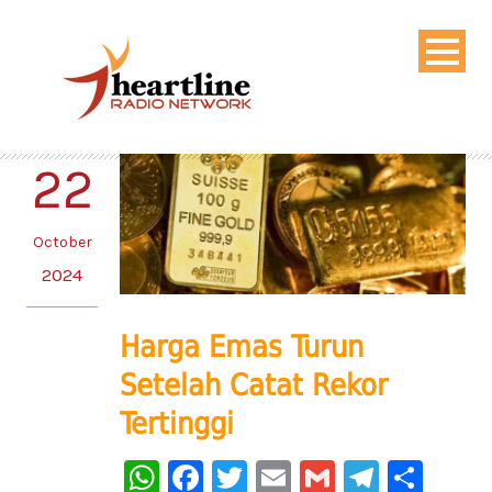
22
October
2024
Harga Emas Turun
Setelah Catat Rekor
Tertinggi
WhatsApp
Facebook
Twitter
Email
Gmail
Telegr
Sha