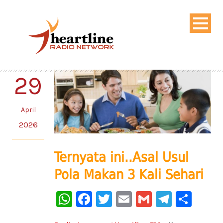
29
April
2026
Ternyata ini..Asal Usul
Pola Makan 3 Kali Sehari
WhatsApp
Facebook
Twitter
Email
Gmail
Telegr
Sha