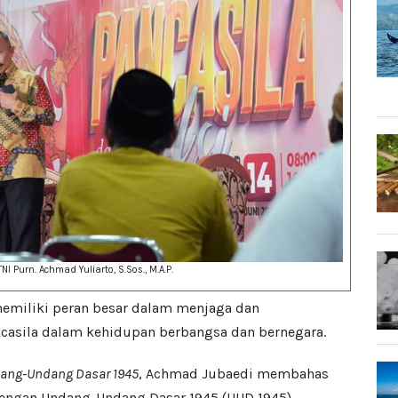
NI Purn. Achmad Yuliarto, S.Sos., M.A.P.
memiliki peran besar dalam menjaga dan
ancasila dalam kehidupan berbangsa dan bernegara.
ang-Undang Dasar 1945
, Achmad Jubaedi membahas
 dengan Undang-Undang Dasar 1945 (UUD 1945).