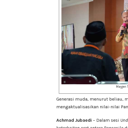
Mayjen T
Generasi muda, menurut beliau, 
mengaktualisasikan nilai-nilai P
Achmad Jubaedi
– Dalam sesi
Und
keterkaitan erat antara Pancasila