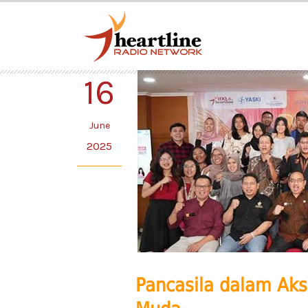
16
June
2025
Pancasila dalam Aks