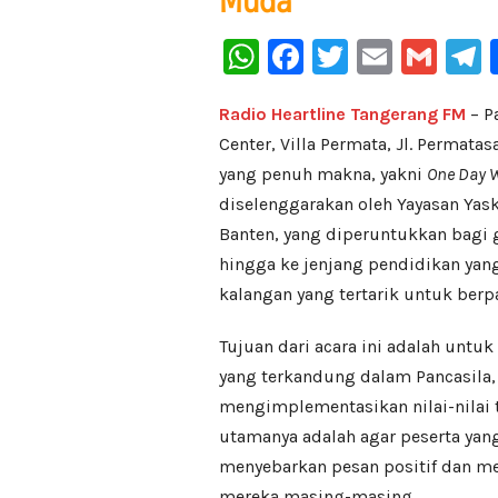
Muda
WhatsApp
Facebook
Twitter
Email
Gma
Radio Heartline Tangerang FM
– P
Center, Villa Permata, Jl. Permata
yang penuh makna, yakni
One Day 
diselenggarakan oleh Yayasan Yask
Banten, yang diperuntukkan bagi 
hingga ke jenjang pendidikan yang
kalangan yang tertarik untuk berpa
Tujuan dari acara ini adalah untu
yang terkandung dalam Pancasila,
mengimplementasikan nilai-nilai 
utamanya adalah agar peserta yan
menyebarkan pesan positif dan 
mereka masing-masing.