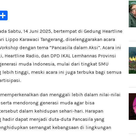
il
Telegram
Share
ada Sabtu, 14 Juni 2025, bertempat di Gedung Heartline
sari Lippo Karawaci Tangerang, diselenggarakan acara
Workshop
dengan tema “Pancasila dalam Aksi”. Acara ini
i, Heartline Radio, dan DPD IKAL Lemhannas Provinsi
generasi muda Indonesia, mulai dari tingkat SMU
 lebih tinggi, meski acara ini juga terbuka bagi semua
rtisipasi.
k memperkenalkan dan menggali lebih dalam nilai-nilai
 serta mendorong generasi muda agar bisa
tersebut dalam kehidupan sehari-hari. Harapan
g hadir dapat menjadi duta-duta Pancasila yang
menghidupkan semangat kebangsaan di lingkungan