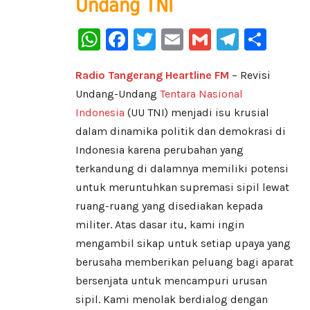
Undang TNI
WhatsApp
Facebook
Twitter
Email
Gmail
Telegr
Sha
Radio Tangerang Heartline FM
– Revisi
Undang-Undang
Tentara Nasional
Indonesia
(UU TNI) menjadi isu krusial
dalam dinamika politik dan demokrasi di
Indonesia karena perubahan yang
terkandung di dalamnya memiliki potensi
untuk meruntuhkan supremasi sipil lewat
ruang-ruang yang disediakan kepada
militer. Atas dasar itu, kami ingin
mengambil sikap untuk setiap upaya yang
berusaha memberikan peluang bagi aparat
bersenjata untuk mencampuri urusan
sipil. Kami menolak berdialog dengan