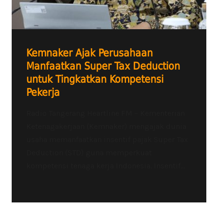
Kemnaker Ajak Perusahaan
Manfaatkan Super Tax Deduction
untuk Tingkatkan Kompetensi
Pekerja
Radio Tangerang Heartline FM – Kementerian
Ketenagakerjaan (Kemnaker) mengajak dunia
usaha memanfaatkan insentif pajak Super Tax
Deduction (STD) guna memperkuat
kompetensi tenaga kerja Indonesia. Insentif...