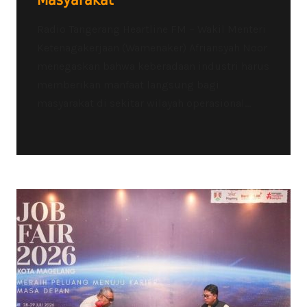
Masyarakat
Radio Tangerang Heartline FM – Wakil Menteri
Ketenagakerjaan (Wamenaker) Afriansyah Noor
menegaskan bahwa keberadaan industri harus
memberikan manfaat langsung bagi
masyarakat di sekitar wilayah operasional...