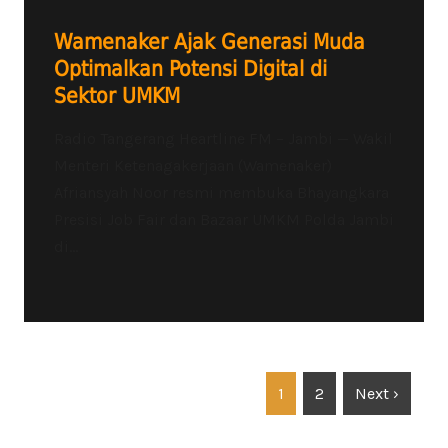
Wamenaker Ajak Generasi Muda
Optimalkan Potensi Digital di
Sektor UMKM
Radio Tangerang Heartline FM – Jambi — Wakil
Menteri Ketenagakerjaan (Wamenaker)
Afriansyah Noor resmi membuka Bhayangkara
Presisi Job Fair dan Bazaar UMKM Polda Jambi
di...
1
2
Next ›