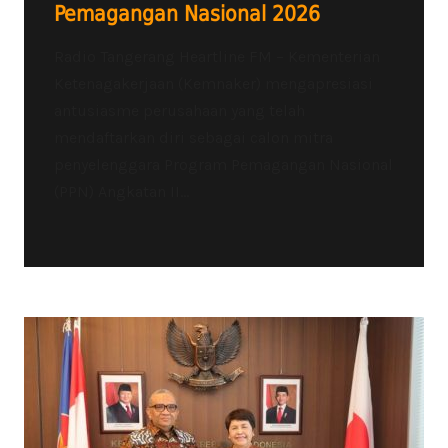
Pemagangan Nasional 2026
Radio Tangerang Heartline FM – Kementerian
Ketenagakerjaan (Kemnaker) mengapresiasi
antusiasme perusahaan yang telah
mendaftarkan diri sebagai calon mitra
penyelenggara Program Pemagangan Nasional
(PPN) Angkatan II...