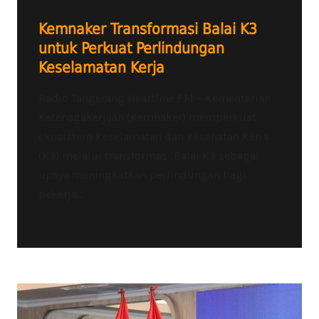
Kemnaker Transformasi Balai K3
untuk Perkuat Perlindungan
Keselamatan Kerja
Radio Tangerang Heartline FM – Kementerian
Ketenagakerjaan (Kemnaker) memperkuat
ekosistem Keselamatan dan Kesehatan Kerja
(K3) melalui transformasi Balai K3 sebagai
upaya meningkatkan perlindungan bagi
pekerja...