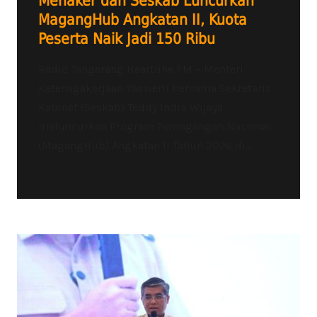
Menaker dan Seskab Luncurkan
MagangHub Angkatan II, Kuota
Peserta Naik Jadi 150 Ribu
Radio Tangerang Heartline FM – Menteri
Ketenagakerjaan Yassierli bersama Sekretaris
Kabinet (Seskab) Teddy Indra Wijaya
meluncurkan Program Pemagangan Nasional
(MagangHub) Angkatan II Tahun 2026 di...