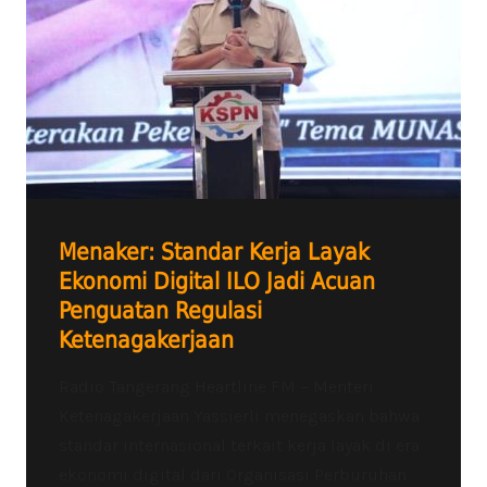
Menaker: Standar Kerja Layak
Ekonomi Digital ILO Jadi Acuan
Penguatan Regulasi
Ketenagakerjaan
Radio Tangerang Heartline FM – Menteri
Ketenagakerjaan Yassierli menegaskan bahwa
standar internasional terkait kerja layak di era
ekonomi digital dari Organisasi Perburuhan