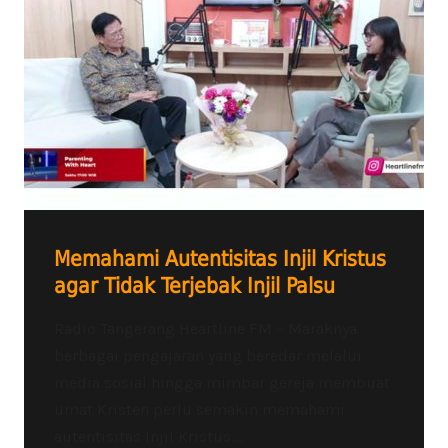
Memahami Autentisitas Injil Kristus
agar Tidak Terjebak Injil Palsu
Radio Tangerang Heartline FM – Maraknya
berbagai pengajaran yang beredar melalui
media sosial hingga mimbar gereja membuat
umat Kristen perlu semakin memahami
autentisitas Injil Kristus....