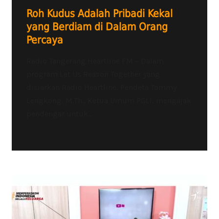
Roh Kudus Adalah Pribadi Kekal
yang Berdiam di Dalam Orang
Percaya
Radio Tangerang Heartline FM – Dalam
program Let Us Reason Together yang
disiarkan Radio Heartline, Pendeta Tommy
Lengkong, M.Th., Ketua Umum PGLI, mengajak
pendengar untuk...