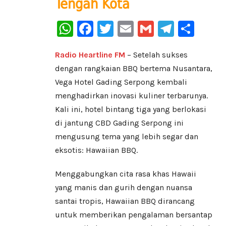
Tengah Kota
WhatsApp
Facebook
Twitter
Email
Gmail
Telegr
Sha
Radio Heartline FM
– Setelah sukses
dengan rangkaian BBQ bertema Nusantara,
Vega Hotel Gading Serpong kembali
menghadirkan inovasi kuliner terbarunya.
Kali ini, hotel bintang tiga yang berlokasi
di jantung CBD Gading Serpong ini
mengusung tema yang lebih segar dan
eksotis: Hawaiian BBQ.
Menggabungkan cita rasa khas Hawaii
yang manis dan gurih dengan nuansa
santai tropis, Hawaiian BBQ dirancang
untuk memberikan pengalaman bersantap