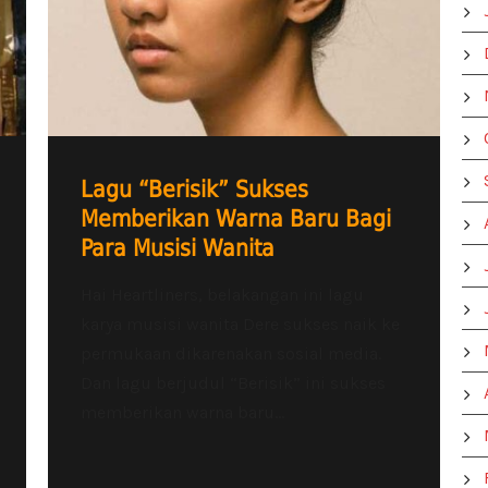
Lagu “Berisik” Sukses
Memberikan Warna Baru Bagi
Para Musisi Wanita
Hai Heartliners, belakangan ini lagu
karya musisi wanita Dere sukses naik ke
permukaan dikarenakan sosial media.
Dan lagu berjudul “Berisik” ini sukses
memberikan warna baru...