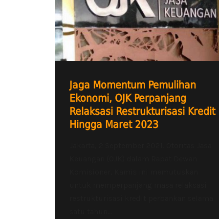
Jaga Momentum Pemulihan
Ekonomi, OJK Perpanjang
Relaksasi Restrukturisasi Kredit
Hingga Maret 2023
Jakarta, 2 September 2021. Otoritas Jasa
Keuangan (OJK) dalam Rapat Dewan
Komisioner, Kamis ini memutuskan
untuk memperpanjang masa relaksasi
restrukturisasi kredit perbankan selama
satu tahun...