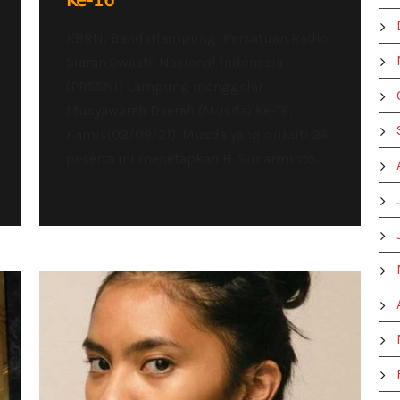
Ke-16
KBRN, Bandarlampung: Persatuan Radio
Siaran Swasta Nasional Indonesia
(PRSSNI) Lampung menggelar
Musyawarah Daerah (Musda) ke-16,
Kamis(02/09/21). Musda yang diikuti 26
peserta ini menetapkan H. Sunarminto...