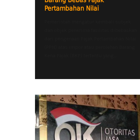
Barang Bebas Pajak
Pertambahan Nilai
Pemerintah mengatur kembali subjek
dan objek penerima fasilitas dibebaskan
dari pengenaan Pajak Pertambahan Nilai
(PPN) atas impor atau perolehan Barang
Kena Pajak (BKP) tertentu yang...