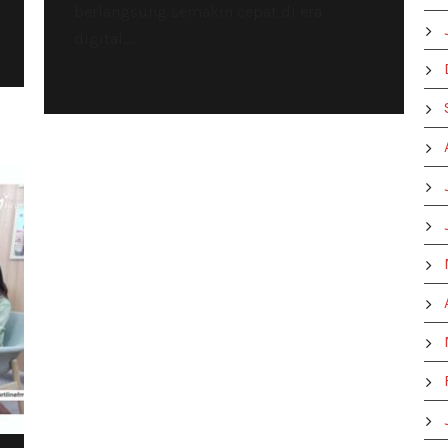
berlangsung semakin cepat di era
digital....