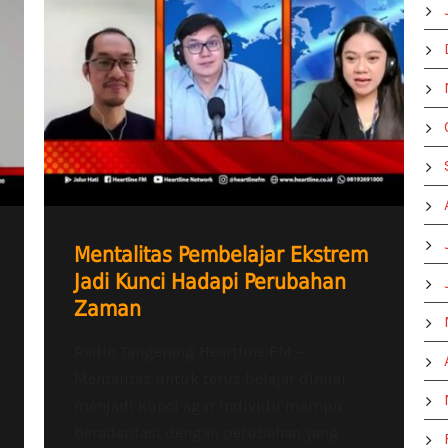
Mentalitas Pembelajar Ekstrem
Jadi Kunci Hadapi Perubahan
Zaman
Radio Tangerang Heartline FM –
Mentalitas untuk terus belajar dinilai
menjadi kunci agar individu mampu
beradaptasi dengan perubahan yang