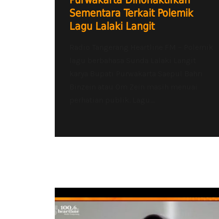
Purwakarta Dinonaktifkan
Sementara Terkait Polemik
Lagu Lalaki Langit
Radio Tangerang Heartline FM – Polemik
lagu berbahasa Sunda Lalaki Langit
karya Bupati Purwakarta Saepul Bahri
Binzein atau Om Zein masih menuai
perhatian publik. Lagu...