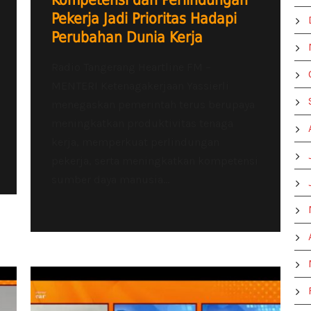
Kompetensi dan Perlindungan
Pekerja Jadi Prioritas Hadapi
Perubahan Dunia Kerja
Radio Tangerang Heartline FM –
MENTERI Ketenagakerjaan Yassierli
menegaskan pemerintah terus berupaya
meningkatkan produktivitas tenaga
kerja, memperkuat perlindungan
pekerja, serta meningkatkan kompetensi
sumber daya manusia...