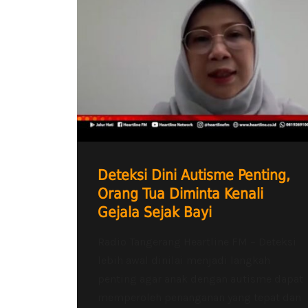
Deteksi Dini Autisme Penting,
Orang Tua Diminta Kenali
Gejala Sejak Bayi
Radio Tangerang Heartline FM – Deteksi
lebih awal dinilai menjadi langkah
penting agar anak dengan autisme dapat
memperoleh penanganan yang tepat dan