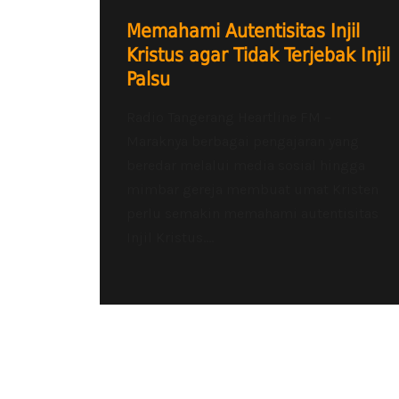
Memahami Autentisitas Injil
Kristus agar Tidak Terjebak Injil
Palsu
Radio Tangerang Heartline FM –
Maraknya berbagai pengajaran yang
beredar melalui media sosial hingga
mimbar gereja membuat umat Kristen
perlu semakin memahami autentisitas
Injil Kristus....