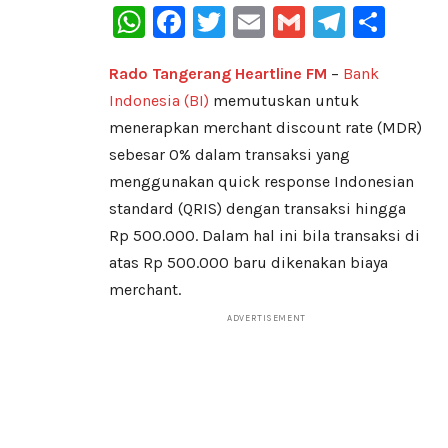
WhatsApp
Facebook
Twitter
Email
Gmail
Telegr
Sha
Rado Tangerang Heartline FM
–
Bank
Indonesia (BI)
memutuskan untuk
menerapkan merchant discount rate (MDR)
sebesar 0% dalam transaksi yang
menggunakan quick response Indonesian
standard (QRIS) dengan transaksi hingga
Rp 500.000. Dalam hal ini bila transaksi di
atas Rp 500.000 baru dikenakan biaya
merchant.
ADVERTISEMENT