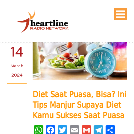
14
March
2024
Diet Saat Puasa, Bisa? Ini
Tips Manjur Supaya Diet
Kamu Sukses Saat Puasa
WhatsApp
Facebook
Twitter
Email
Gmail
Telegr
Sha