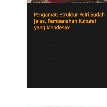
Pengamat: Struktur Polri Sudah
Jelas, Pembenahan Kultural
yang Mendesak
Radio Tangerang Heartline FM – KETUA
Badan Pengurus Indonesia RISK Centre
Julius Ibrani, Julius Ibrani, menilai
posisi Kepolisian Negara Republik
Indonesia (Polri) dalam struktur
ketatanegaraan...