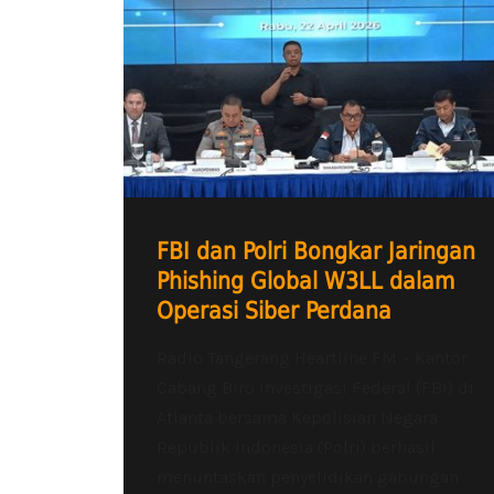
FBI dan Polri Bongkar Jaringan
Phishing Global W3LL dalam
Operasi Siber Perdana
Radio Tangerang Heartline FM – Kantor
Cabang Biro Investigasi Federal (FBI) di
Atlanta bersama Kepolisian Negara
Republik Indonesia (Polri) berhasil
menuntaskan penyelidikan gabungan