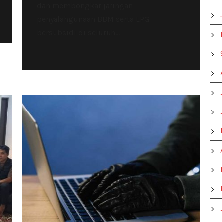
dan membongkar jaringan
penyalahgunaan BBM serta LPG
bersubsidi di seluruh...