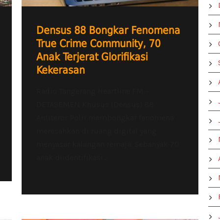
Densus 88 Bongkar Fenomena
True Crime Community, 70
Anak Terjerat Glorifikasi
Kekerasan
Radio Tangerang Heartline FM –
DETASEMEN Khusus (Densus) 88
Antiteror Polri membongkar fenomena
meresahkan di ruang digital yang
menyasar kalangan remaja. Sebanyak 70
anak diidentifikasi...