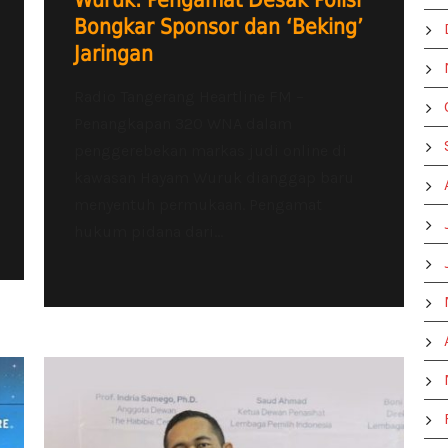
Wuruk: Pengamat Desak Polisi
Bongkar Sponsor dan ‘Beking’
Jaringan
Radio Tangerang Heartline FM –
Penangkapan 320 WNA dalam
penggerebekan markas judi online di
kawasan Hayam Wuruk dianggap baru
menyentuh permukaan. Pengamat
hukum pidana dari...