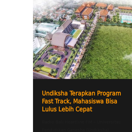
Undiksha Terapkan Program
Fast Track, Mahasiswa Bisa
Lulus Lebih Cepat
Radio Bali Heartline FM – Universitas
Pendidikan Ganesha (Undiksha)