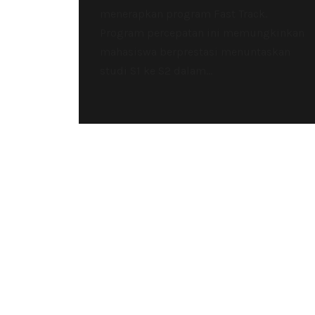
menerapkan program Fast Track.
Program percepatan ini memungkinkan
mahasiswa berprestasi menuntaskan
studi S1 ke S2 dalam...