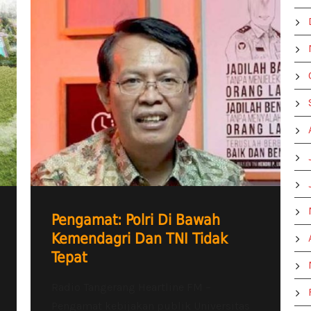
Pengamat: Polri Di Bawah
Kemendagri Dan TNI Tidak
Tepat
Radio Tangerang Heartline FM –
Pengamat kebijakan publik Universitas