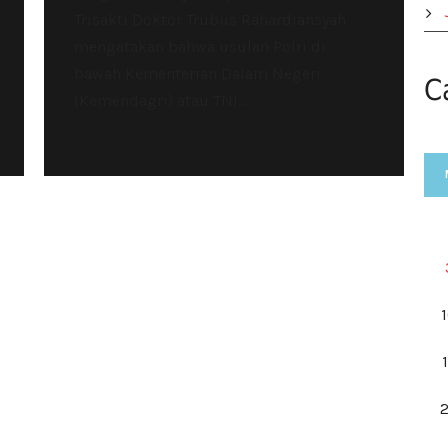
Trisakti Doktor Trubus Rahardiansyah
mengatakan bahwa usulan Polri di
bawah Kementerian Dalam Negeri
C
(Kemendagri) atau TNI...