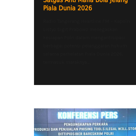
Satgas Anti Mafia Bola Jelang
Piala Dunia 2026
Radio Tangerang Heartline FM – Kapolri
Listyo Sigit Prabowo menegaskan
kesiapan Polri dalam mengantisipasi
berbagai potensi pelanggaran hukum
selama perhelatan Piala Dunia 2026,
termasuk maraknya...