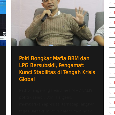
Polri Bongkar Mafia BBM dan
LPG Bersubsidi, Pengamat:
Kunci Stabilitas di Tengah Krisis
Global
Radio Tangerang Heartline FM – ANALIS
politik senior, Boni Hargens,
memberikan apresiasi terhadap langkah
tegas Bareskrim Polri dalam menindak