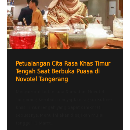
Petualangan Cita Rasa Khas Timur
Tengah Saat Berbuka Puasa di
Novotel Tangerang
Menyambut bulan suci Ramadan, Novotel
Tangerang kembali menyajikan ragam kuliner
khas Timur Tengah yang dapat dinikmati
sepuasnya. Menu ini akan disajikan mulai
tanggal 13 Maret...