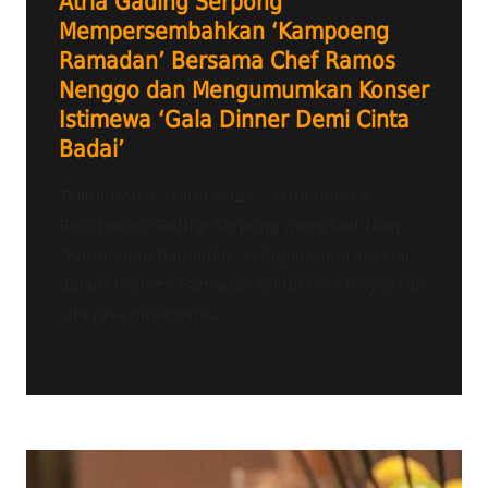
Atria Gading Serpong
Mempersembahkan ‘Kampoeng
Ramadan’ Bersama Chef Ramos
Nenggo dan Mengumumkan Konser
Istimewa ‘Gala Dinner Demi Cinta
Badai’
TANGERANG, Maret 2024 – Atria Hotel &
Residences Gading Serpong menghadirkan
“Kampoeng Ramadan” sebagai tema spesial
dalam momen Ramadan tahun ini. Menyajikan
cita rasa nusantara...