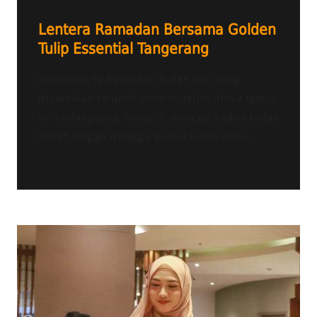
Lentera Ramadan Bersama Golden
Tulip Essential Tangerang
Marhaban Ya Ramadan. Bulan suci yang
dinantikan seluruh umat muslim dunia tahun
ini berlangsung mulai di minggu kedua bulan
Maret hingga minggu kedua bulan April....