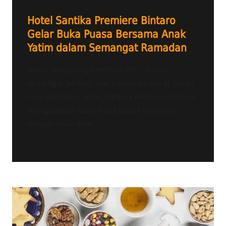
Hotel Santika Premiere Bintaro
Gelar Buka Puasa Bersama Anak
Yatim dalam Semangat Ramadan
Radio Tangerang Heartline FM – Dalam
semangat berbagi dan kebersamaan di bulan
suci Ramadan, Hotel Santika Premiere Bintaro
mengadakan acara buka puasa bersama
dengan anak-anak...