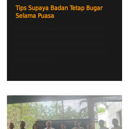
Tips Supaya Badan Tetap Bugar
Selama Puasa
Hari pertama puasa! Selamat menunaikan
ibadah puasa, Heartliners! Puasa tentunya
tidak mudah dijalani seharian tanpa haus,
lapar dan letih. Namun, ini kiat-kiat supaya
puasa Heartliners...