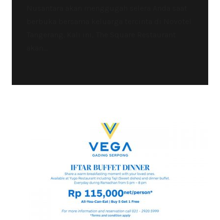
Nusantara akan menggugah selera Anda saat
berbuka bersama keluarga tercinta di Novotel
Tangerang. Kali ini, The Square Restaurant
akan...