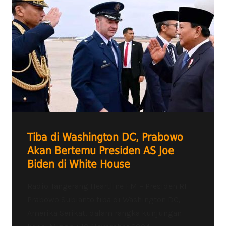
Tiba di Washington DC, Prabowo
Akan Bertemu Presiden AS Joe
Biden di White House
Radio Tangerang Heartline FM – Presiden RI
Prabowo Subianto tiba di Washington DC,
Amerika Serikat, dalam rangka kunjungan