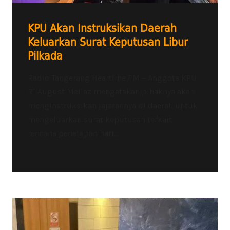
KPU Akan Instruksikan Daerah
Keluarkan Surat Keputusan Libur
Pilkada
Radio Tangerang Heartline FM – Anggota KPU
RI August Mellaz mengatakan pihaknya akan
menginstruksikan jajarannya di daerah untuk
mengeluarkan surat keputusan terkait
rencana penetapan hari...