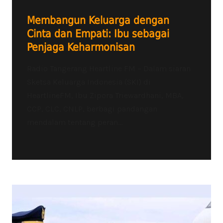
Membangun Keluarga dengan
Cinta dan Empati: Ibu sebagai
Penjaga Keharmonisan
Radio Tangerang Heartline FM – Dalam siaran
Sketsa Keluarga Indonesia (SKI) di
HeartlineFM, Ibu Zipora Triewardhani, MBA,
CCP, CLC, CNLP, berbagi pandangan
mendalam tentang peran...