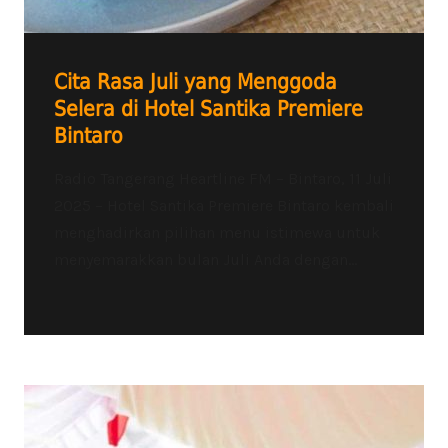
Cita Rasa Juli yang Menggoda
Selera di Hotel Santika Premiere
Bintaro
Radio Tangerang Heartline FM – Bintaro, 11 Juli
2025 – Hotel Santika Premiere Bintaro kembali
menghadirkan pilihan menu istimewa untuk
menyemarakkan bulan Juli Anda dengan...