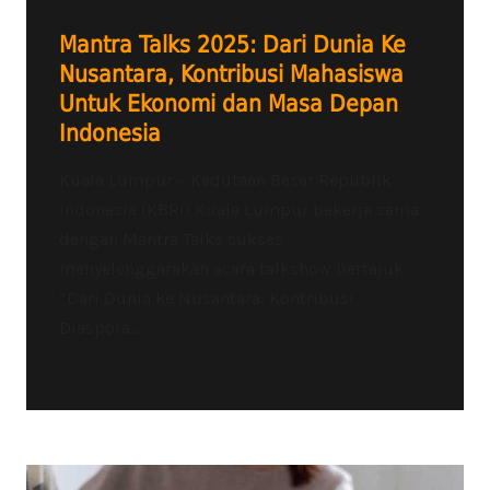
Mantra Talks 2025: Dari Dunia Ke
Nusantara, Kontribusi Mahasiswa
Untuk Ekonomi dan Masa Depan
Indonesia
Kuala Lumpur – Kedutaan Besar Republik
Indonesia (KBRI) Kuala Lumpur bekerja sama
dengan Mantra Talks sukses
menyelenggarakan acara talkshow bertajuk
“Dari Dunia ke Nusantara: Kontribusi
Diaspora...