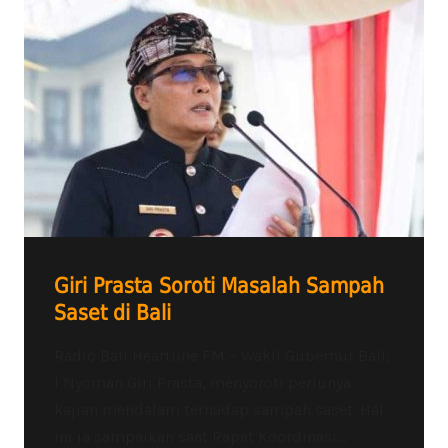
Giri Prasta Soroti Masalah Sampah
Saset di Bali
Radio Bali Heartline FM – Wakil Gubernur Bali,
I Nyoman Giri Prasta, menyoroti perlunya
kajian mendalam terhadap sampah saset. Hal
ini ia sampaikan saat Rapat Koordinasi...