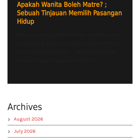
Apakah Wanita Boleh Matre? ;
Sebuah Tinjauan Memilih Pasangan
Hidup
Radio Lampung Heartline FM – Apakah salah,
jika seorang wanita itu matre dalam memilih
calon pasangan hidup? … Sebuah pertanyaan
menarik, yang mengawali artikel ini...
Archives
August 2026
July 2026