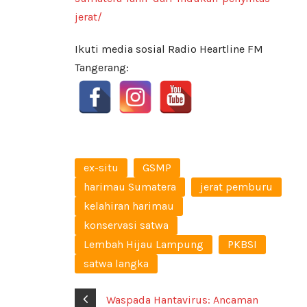
jerat/
Ikuti media sosial Radio Heartline FM
Tangerang:
ex-situ
GSMP
harimau Sumatera
jerat pemburu
kelahiran harimau
konservasi satwa
Lembah Hijau Lampung
PKBSI
satwa langka
Waspada Hantavirus: Ancaman