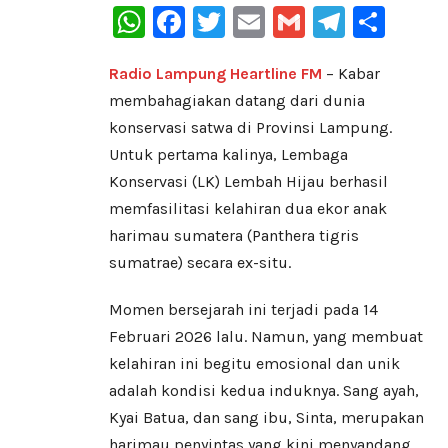
WhatsApp
Facebook
Twitter
Email
Gmail
Telegr
Sha
Radio Lampung Heartline FM
– Kabar
membahagiakan datang dari dunia
konservasi satwa di Provinsi Lampung.
Untuk pertama kalinya, Lembaga
Konservasi (LK) Lembah Hijau berhasil
memfasilitasi kelahiran dua ekor anak
harimau sumatera (Panthera tigris
sumatrae) secara ex-situ.
​Momen bersejarah ini terjadi pada 14
Februari 2026 lalu. Namun, yang membuat
kelahiran ini begitu emosional dan unik
adalah kondisi kedua induknya. Sang ayah,
Kyai Batua, dan sang ibu, Sinta, merupakan
harimau penyintas yang kini menyandang