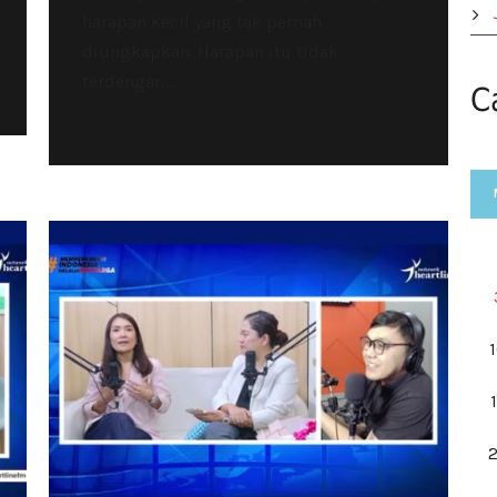
harapan kecil yang tak pernah
diungkapkan. Harapan itu tidak
terdengar,...
C