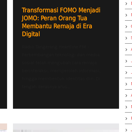
Transformasi FOMO Menjadi
JOMO: Peran Orang Tua
Membantu Remaja di Era
Digital
Radio Tangerang Heartline FM –
Perkembangan teknologi dan media
sosial telah mengubah cara remaja
berinteraksi, memperoleh informasi,
hingga membentuk identitas diri. Di
tengah derasnya arus...