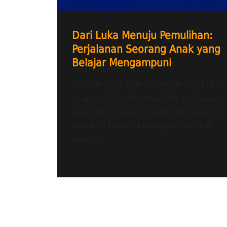
Dari Luka Menuju Pemulihan:
Perjalanan Seorang Anak yang
Belajar Mengampuni
Radio Tangerang Heartline FM – Ada luka
yang tampak jelas, tetapi ada pula yang
diam-diam menetap dalam hati selama
bertahun-tahun. Luka seperti itu tidak
selalu...