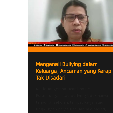
Mengenali Bullying dalam
Keluarga, Ancaman yang Kerap
Tak Disadari
Radio Tangerang Heartline FM –
Perundungan atau bullying tidak hanya
terjadi di sekolah, tempat kerja, atau
lingkungan pergaulan. Tanpa disadari,