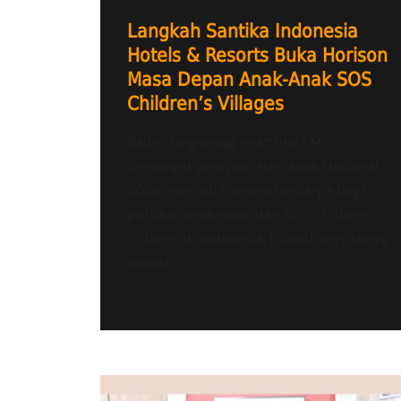
Langkah Santika Indonesia
Hotels & Resorts Buka Horison
Masa Depan Anak-Anak SOS
Children’s Villages
Radio Tangerang Heartline FM –
Semangat perayaan Hari Anak Nasional
2026 menjadi momen berharga bagi
puluhan anak-anak dari SOS Children’s
Villages di Indonesia. Dibalik megahnya
industri...