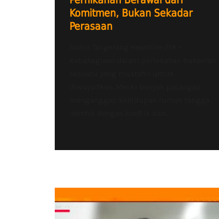
Pernikahan Berawal dari
Komitmen, Bukan Sekadar
Perasaan
Radio Tangerang Heartline FM –
Kebahagiaan dalam pernikahan bukanlah
sesuatu yang mustahil untuk
diwujudkan. Meski banyak pasangan
menganggap kehidupan rumah tangga
identik dengan konflik dan...