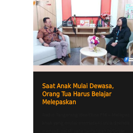
Saat Anak Mulai Dewasa,
Orang Tua Harus Belajar
Melepaskan
Radio Tangerang Heartline FM – Melepas
anak yang mulai memasuki usia dewasa
menjadi salah satu tantangan terbesar