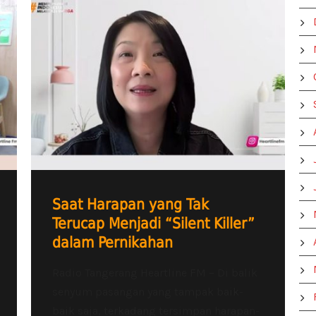
Saat Harapan yang Tak
Terucap Menjadi “Silent Killer”
dalam Pernikahan
Radio Tangerang Heartline FM – Di balik
senyum pasangan yang tampak baik-
baik saja, terkadang tersimpan harapan-