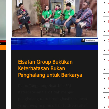
Elsafan Group Buktikan
Keterbatasan Bukan
Penghalang untuk Berkarya
Radio Tangerang Heartline FM –
Keterbatasan fisik tidak menjadi
penghalang untuk menghasilkan karya
yang menginspirasi. Hal itu dibuktikan