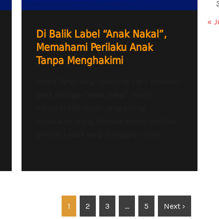
« J
Di Balik Label “Anak Nakal”,
Memahami Perilaku Anak
Tanpa Menghakimi
Radio Tangerang Heartline FM – Melabeli
anak sebagai “anak nakal” masih
menjadi kebiasaan yang sering
dilakukan orang dewasa ketika melihat
perilaku anak yang dianggap tidak...
1
2
3
…
5
Next ›