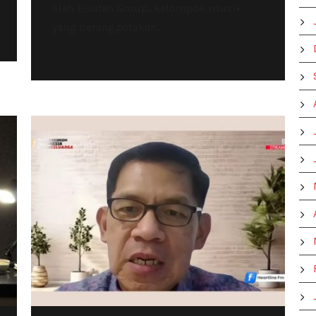
oleh Elsafan Group, kelompok musik
yang beranggotakan...