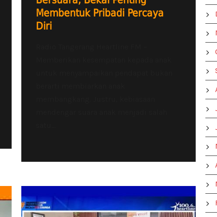
Bersuara, Bekal Penting
Membentuk Pribadi Percaya
Diri
Radio Tangerang Heartline FM –
Memberikan kesempatan kepada anak
untuk menyampaikan pendapat bukan
berarti membiarkan anak
membangkang. Justru, kebiasaan
mendengar suara anak menjadi salah
satu...