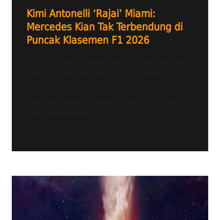
Kimi Antonelli ‘Rajai’ Miami:
Mercedes Kian Tak Terbendung di
Puncak Klasemen F1 2026
Radio Tangerang Heartline FM – Bendera The
Silver Arrows berkibar tinggi di Florida.
Pembalap muda sensasional asal Italia, Kimi
Antonelli, kembali menunjukkan taringnya
dengan memenangi...