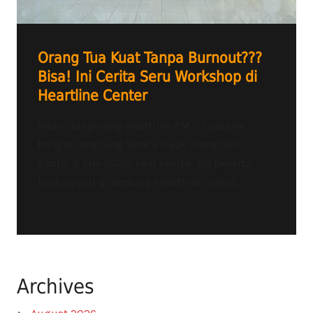
Orang Tua Kuat Tanpa Burnout???
Bisa! Ini Cerita Seru Workshop di
Heartline Center
Radio Tangerang Heartline FM – Suasana
hangat langsung terasa sejak siang hari,
Sabtu, 2 Mei 2026, saat sekitar 80 peserta
berkumpul di Gedung Heartline Center,...
Archives