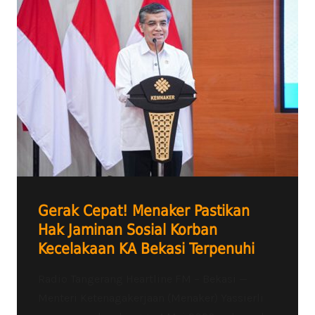
Gerak Cepat! Menaker Pastikan
Hak Jaminan Sosial Korban
Kecelakaan KA Bekasi Terpenuhi
Radio Tangerang Heartline FM – Bekasi —
Menteri Ketenagakerjaan (Menaker) Yassierli