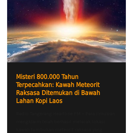
Misteri 800.000 Tahun
Terpecahkan: Kawah Meteorit
Raksasa Ditemukan di Bawah
Lahan Kopi Laos
Radio Tangerang Heartline FM – Para ilmuwan
mengklaim telah berhasil melacak lokasi
kawah tumbukan meteorit raksasa yang