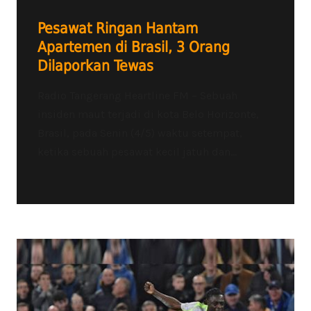
Pesawat Ringan Hantam
Apartemen di Brasil, 3 Orang
Dilaporkan Tewas
Radio Tangerang Heartline FM – Sebuah
insiden maut terjadi di kota Belo Horizonte,
Brasil, pada Senin (4/5) waktu setempat,
ketika sebuah pesawat kecil jatuh dan...